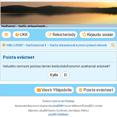
VAELLUSNET -
Vaellusturinat II
Keskustelua vaeltamisesta ja Lapista
UKK
Rekisteröidy
Kirjaudu sisään
E
VAELLUSNET - Vaellusturinat II
Vaella virtuaalisesti kunnes pääset oikeasti
t
Poista evästeet
s
i
Haluatko varmasti poistaa tämän keskustelufoorumin asettamat evästeet?
Viesti Ylläpidolle
Poista evästeet
Breeze style by
Ian Bradley
Keskustelufoorumin ohjelmisto
phpBB
® Forum Software © phpBB Limited
Käännös: phpBB Suomi (lurttinen, harritapio, Pettis)
phpBB SiteMaker