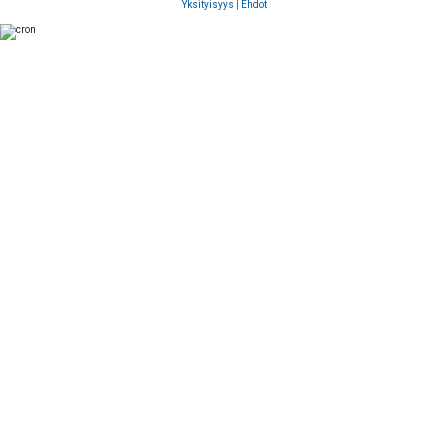
Yksityisyys
|
Ehdot