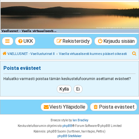
VAELLUSNET -
Vaellusturinat II
Keskustelua vaeltamisesta ja Lapista
UKK
Rekisteröidy
Kirjaudu sisään
E
VAELLUSNET - Vaellusturinat II
Vaella virtuaalisesti kunnes pääset oikeasti
t
Poista evästeet
s
i
Haluatko varmasti poistaa tämän keskustelufoorumin asettamat evästeet?
Viesti Ylläpidolle
Poista evästeet
Breeze style by
Ian Bradley
Keskustelufoorumin ohjelmisto
phpBB
® Forum Software © phpBB Limited
Käännös: phpBB Suomi (lurttinen, harritapio, Pettis)
phpBB SiteMaker