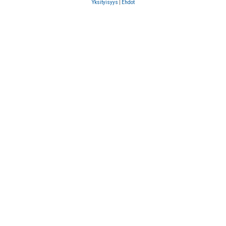
Yksityisyys
|
Ehdot