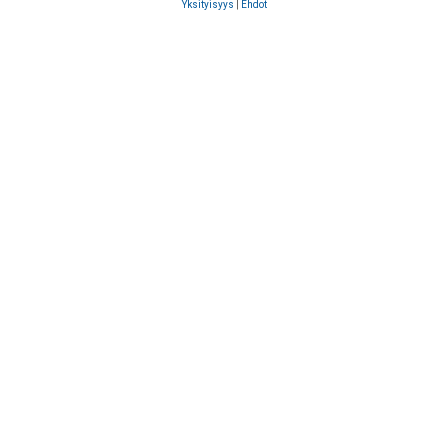
Yksityisyys
|
Ehdot