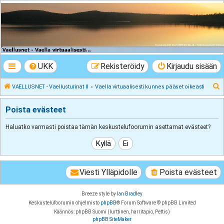
VAELLUSNET -
Vaellusturinat II
Keskustelua vaeltamisesta ja Lapista
UKK
Rekisteröidy
Kirjaudu sisään
E
VAELLUSNET - Vaellusturinat II
Vaella virtuaalisesti kunnes pääset oikeasti
t
Poista evästeet
s
i
Haluatko varmasti poistaa tämän keskustelufoorumin asettamat evästeet?
Viesti Ylläpidolle
Poista evästeet
Breeze style by
Ian Bradley
Keskustelufoorumin ohjelmisto
phpBB
® Forum Software © phpBB Limited
Käännös: phpBB Suomi (lurttinen, harritapio, Pettis)
phpBB SiteMaker