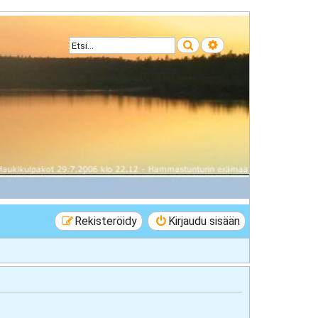
Etsi
Tarkennettu haku
Rekisteröidy
Kirjaudu sisään