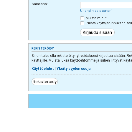
Salasana:
Unohdin salasanani
Muista minut
Piilota käyttäjätunnukseni täl
REKISTERÖIDY
Sinun tulee olla rekisteröitynyt voidaksesi kirjautua sisään. Re
käyttäjille. Muista lukea käyttöehtomme ja siihen liittyvät k
Käyttöehdot
|
Yksityisyyden suoja
Rekisteröidy