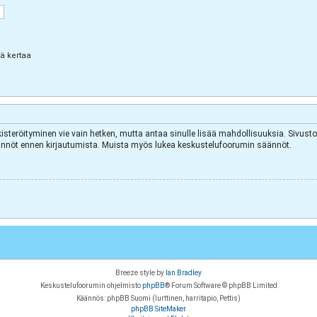
lä kertaa
kisteröityminen vie vain hetken, mutta antaa sinulle lisää mahdollisuuksia. Sivuston
äytännöt ennen kirjautumista. Muista myös lukea keskustelufoorumin säännöt.
Breeze style by
Ian Bradley
Keskustelufoorumin ohjelmisto
phpBB
® Forum Software © phpBB Limited
Käännös: phpBB Suomi (lurttinen, harritapio, Pettis)
phpBB SiteMaker