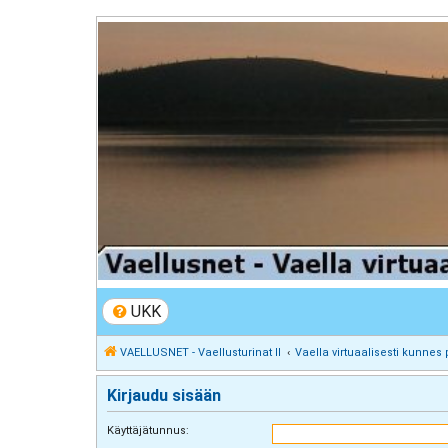
VAELLUSNET - Vaellusturinat II
Keskustelua vaeltamisesta ja Lapista
UKK
VAELLUSNET - Vaellusturinat II
Vaella virtuaalisesti kunnes 
Kirjaudu sisään
Käyttäjätunnus: