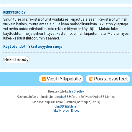
REKISTERÖIDY
Sinun tulee olla rekisteröitynyt voidaksesi kirjautua sisään. Rekisteröityminen
vie vain hetken, mutta antaa sinulle lisää mahdollisuuksia. Sivuston ylläpitäjä
voi myös antaa erityisoikeuksia rekisteröityneille käyttäjille. Muista lukea
käyttöehtomme ja siihen liittyvät käytännöt ennen kirjautumista. Muista myös
lukea keskustelufoorumin säännöt.
Käyttöehdot
|
Yksityisyyden suoja
Rekisteröidy
Viesti Ylläpidolle
Poista evästeet
Breeze style by
Ian Bradley
Keskustelufoorumin ohjelmisto
phpBB
® Forum Software © phpBB Limited
Käännös: phpBB Suomi (lurttinen, harritapio, Pettis)
phpBB SiteMaker
Yksityisyys
|
Ehdot