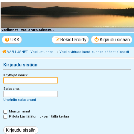
VAELLUSNET -
Vaellusturinat II
Keskustelua vaeltamisesta ja Lapista
UKK
Rekisteröidy
Kirjaudu sisään
VAELLUSNET - Vaellusturinat II
Vaella virtuaalisesti kunnes pääset oikeasti
Kirjaudu sisään
Käyttäjätunnus:
Salasana:
Unohdin salasanani
Muista minut
Piilota käyttäjätunnukseni tällä kertaa