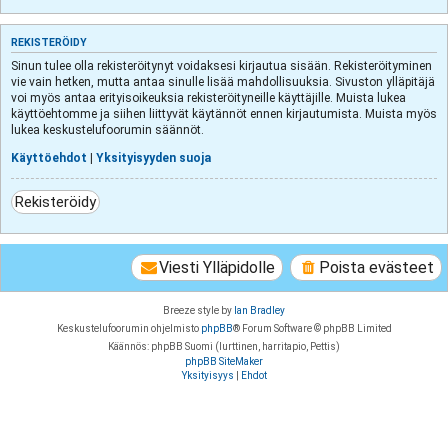
REKISTERÖIDY
Sinun tulee olla rekisteröitynyt voidaksesi kirjautua sisään. Rekisteröityminen
vie vain hetken, mutta antaa sinulle lisää mahdollisuuksia. Sivuston ylläpitäjä
voi myös antaa erityisoikeuksia rekisteröityneille käyttäjille. Muista lukea
käyttöehtomme ja siihen liittyvät käytännöt ennen kirjautumista. Muista myös
lukea keskustelufoorumin säännöt.
Käyttöehdot
|
Yksityisyyden suoja
Rekisteröidy
Viesti Ylläpidolle
Poista evästeet
Breeze style by
Ian Bradley
Keskustelufoorumin ohjelmisto
phpBB
® Forum Software © phpBB Limited
Käännös: phpBB Suomi (lurttinen, harritapio, Pettis)
phpBB SiteMaker
Yksityisyys
|
Ehdot