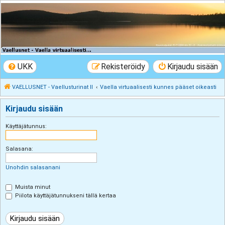
VAELLUSNET -
Vaellusturinat II
Keskustelua vaeltamisesta ja Lapista
UKK
Rekisteröidy
Kirjaudu sisään
VAELLUSNET - Vaellusturinat II
Vaella virtuaalisesti kunnes pääset oikeasti
Kirjaudu sisään
Käyttäjätunnus:
Salasana:
Unohdin salasanani
Muista minut
Piilota käyttäjätunnukseni tällä kertaa