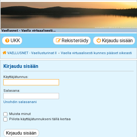
VAELLUSNET -
Vaellusturinat II
Keskustelua vaeltamisesta ja Lapista
UKK
Rekisteröidy
Kirjaudu sisään
VAELLUSNET - Vaellusturinat II
Vaella virtuaalisesti kunnes pääset oikeasti
Kirjaudu sisään
Käyttäjätunnus:
Salasana:
Unohdin salasanani
Muista minut
Piilota käyttäjätunnukseni tällä kertaa