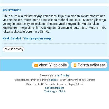
REKISTERÖIDY
Sinun tulee olla rekisteröitynyt voidaksesi kirjautua sisään. Rekisteröityminen
vie vain hetken, mutta antaa sinulle lisää mahdollisuuksia. Sivuston ylläpitäjä
voi myös antaa erityisoikeuksia rekisteröityneille käyttäjille. Muista lukea
käyttöehtomme ja siihen liittyvät käytännöt ennen kirjautumista. Muista myös
lukea keskustelufoorumin säännöt.
Käyttöehdot
|
Yksityisyyden suoja
Rekisteröidy
Viesti Ylläpidolle
Poista evästeet
Breeze style by
Ian Bradley
Keskustelufoorumin ohjelmisto
phpBB
® Forum Software © phpBB Limited
Käännös: phpBB Suomi (lurttinen, harritapio, Pettis)
phpBB SiteMaker
Yksityisyys
|
Ehdot