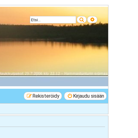
Etsi
Tarkennettu haku
Rekisteröidy
Kirjaudu sisään