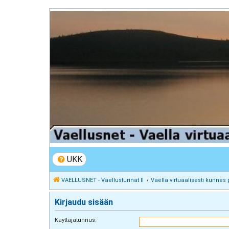
VAELLUSNET - Vaellusturinat II
Keskustelua vaeltamisesta ja Lapista
UKK
VAELLUSNET - Vaellusturinat II
Vaella virtuaalisesti kunnes 
Kirjaudu sisään
Käyttäjätunnus: