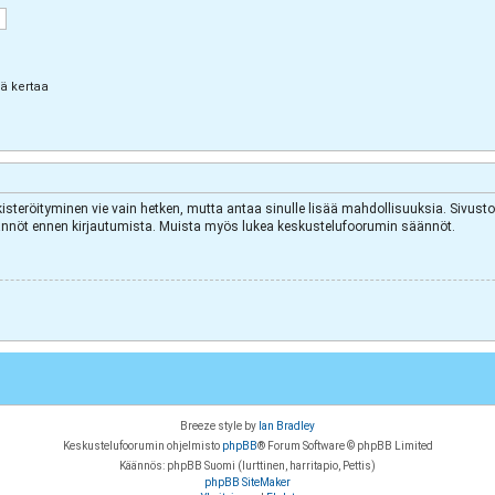
lä kertaa
kisteröityminen vie vain hetken, mutta antaa sinulle lisää mahdollisuuksia. Sivuston
äytännöt ennen kirjautumista. Muista myös lukea keskustelufoorumin säännöt.
Breeze style by
Ian Bradley
Keskustelufoorumin ohjelmisto
phpBB
® Forum Software © phpBB Limited
Käännös: phpBB Suomi (lurttinen, harritapio, Pettis)
phpBB SiteMaker