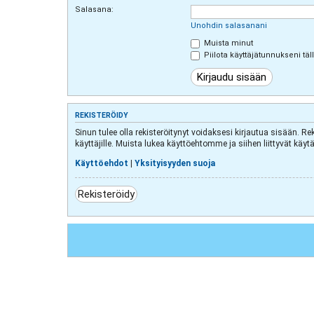
Salasana:
Unohdin salasanani
Muista minut
Piilota käyttäjätunnukseni täl
REKISTERÖIDY
Sinun tulee olla rekisteröitynyt voidaksesi kirjautua sisään. Re
käyttäjille. Muista lukea käyttöehtomme ja siihen liittyvät k
Käyttöehdot
|
Yksityisyyden suoja
Rekisteröidy