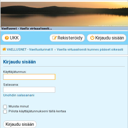
VAELLUSNET -
Vaellusturinat II
Keskustelua vaeltamisesta ja Lapista
UKK
Rekisteröidy
Kirjaudu sisään
VAELLUSNET - Vaellusturinat II
Vaella virtuaalisesti kunnes pääset oikeasti
Kirjaudu sisään
Käyttäjätunnus:
Salasana:
Unohdin salasanani
Muista minut
Piilota käyttäjätunnukseni tällä kertaa