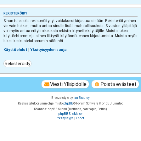
REKISTERÖIDY
Sinun tulee olla rekisteröitynyt voidaksesi kirjautua sisään. Rekisteröityminen
vie vain hetken, mutta antaa sinulle lisää mahdollisuuksia. Sivuston ylläpitäjä
voi myös antaa erityisoikeuksia rekisteröityneille käyttäjille. Muista lukea
käyttöehtomme ja siihen liittyvät käytännöt ennen kirjautumista. Muista myös
lukea keskustelufoorumin säännöt.
Käyttöehdot
|
Yksityisyyden suoja
Rekisteröidy
Viesti Ylläpidolle
Poista evästeet
Breeze style by
Ian Bradley
Keskustelufoorumin ohjelmisto
phpBB
® Forum Software © phpBB Limited
Käännös: phpBB Suomi (lurttinen, harritapio, Pettis)
phpBB SiteMaker
Yksityisyys
|
Ehdot