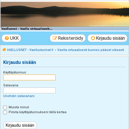
VAELLUSNET -
Vaellusturinat II
Keskustelua vaeltamisesta ja Lapista
UKK
Rekisteröidy
Kirjaudu sisään
VAELLUSNET - Vaellusturinat II
Vaella virtuaalisesti kunnes pääset oikeasti
Kirjaudu sisään
Käyttäjätunnus:
Salasana:
Unohdin salasanani
Muista minut
Piilota käyttäjätunnukseni tällä kertaa