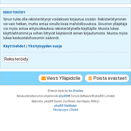
REKISTERÖIDY
Sinun tulee olla rekisteröitynyt voidaksesi kirjautua sisään. Rekisteröityminen
vie vain hetken, mutta antaa sinulle lisää mahdollisuuksia. Sivuston ylläpitäjä
voi myös antaa erityisoikeuksia rekisteröityneille käyttäjille. Muista lukea
käyttöehtomme ja siihen liittyvät käytännöt ennen kirjautumista. Muista myös
lukea keskustelufoorumin säännöt.
Käyttöehdot
|
Yksityisyyden suoja
Rekisteröidy
Viesti Ylläpidolle
Poista evästeet
Breeze style by
Ian Bradley
Keskustelufoorumin ohjelmisto
phpBB
® Forum Software © phpBB Limited
Käännös: phpBB Suomi (lurttinen, harritapio, Pettis)
phpBB SiteMaker
Yksityisyys
|
Ehdot