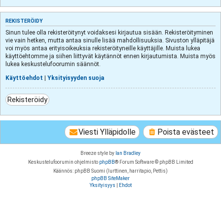
REKISTERÖIDY
Sinun tulee olla rekisteröitynyt voidaksesi kirjautua sisään. Rekisteröityminen
vie vain hetken, mutta antaa sinulle lisää mahdollisuuksia. Sivuston ylläpitäjä
voi myös antaa erityisoikeuksia rekisteröityneille käyttäjille. Muista lukea
käyttöehtomme ja siihen liittyvät käytännöt ennen kirjautumista. Muista myös
lukea keskustelufoorumin säännöt.
Käyttöehdot
|
Yksityisyyden suoja
Rekisteröidy
Viesti Ylläpidolle
Poista evästeet
Breeze style by
Ian Bradley
Keskustelufoorumin ohjelmisto
phpBB
® Forum Software © phpBB Limited
Käännös: phpBB Suomi (lurttinen, harritapio, Pettis)
phpBB SiteMaker
Yksityisyys
|
Ehdot