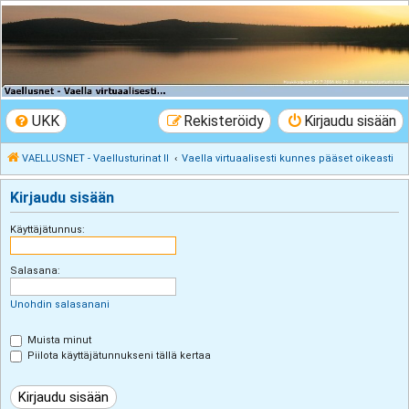
VAELLUSNET -
Vaellusturinat II
Keskustelua vaeltamisesta ja Lapista
UKK
Rekisteröidy
Kirjaudu sisään
VAELLUSNET - Vaellusturinat II
Vaella virtuaalisesti kunnes pääset oikeasti
Kirjaudu sisään
Käyttäjätunnus:
Salasana:
Unohdin salasanani
Muista minut
Piilota käyttäjätunnukseni tällä kertaa