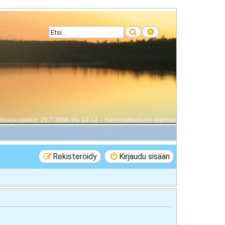
Etsi
Tarkennettu haku
Rekisteröidy
Kirjaudu sisään