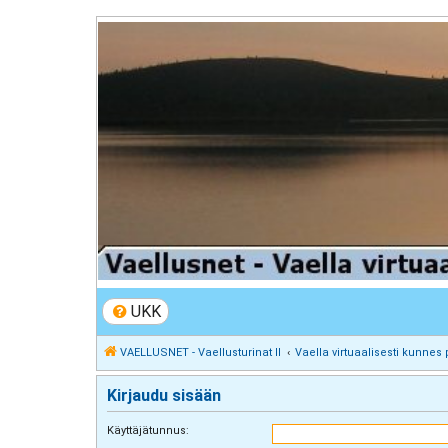
VAELLUSNET - Vaellusturinat II
Keskustelua vaeltamisesta ja Lapista
UKK
VAELLUSNET - Vaellusturinat II
Vaella virtuaalisesti kunnes 
Kirjaudu sisään
Käyttäjätunnus: