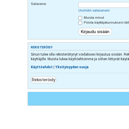
Salasana:
Unohdin salasanani
Muista minut
Piilota käyttäjätunnukseni täl
REKISTERÖIDY
Sinun tulee olla rekisteröitynyt voidaksesi kirjautua sisään. Re
käyttäjille. Muista lukea käyttöehtomme ja siihen liittyvät k
Käyttöehdot
|
Yksityisyyden suoja
Rekisteröidy