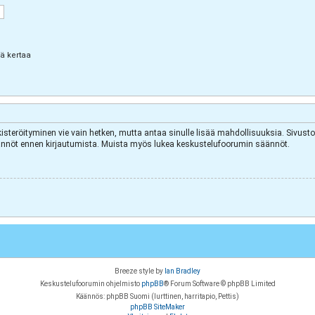
lä kertaa
kisteröityminen vie vain hetken, mutta antaa sinulle lisää mahdollisuuksia. Sivuston
äytännöt ennen kirjautumista. Muista myös lukea keskustelufoorumin säännöt.
Breeze style by
Ian Bradley
Keskustelufoorumin ohjelmisto
phpBB
® Forum Software © phpBB Limited
Käännös: phpBB Suomi (lurttinen, harritapio, Pettis)
phpBB SiteMaker