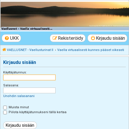
VAELLUSNET -
Vaellusturinat II
Keskustelua vaeltamisesta ja Lapista
UKK
Rekisteröidy
Kirjaudu sisään
VAELLUSNET - Vaellusturinat II
Vaella virtuaalisesti kunnes pääset oikeasti
Kirjaudu sisään
Käyttäjätunnus:
Salasana:
Unohdin salasanani
Muista minut
Piilota käyttäjätunnukseni tällä kertaa