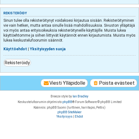
REKISTERÖIDY
Sinun tulee olla rekisteröitynyt voidaksesi kirjautua sisään. Rekisteröityminen
vie vain hetken, mutta antaa sinulle lisää mahdollisuuksia. Sivuston ylläpitäjä
voi myös antaa erityisoikeuksia rekisteröityneille käyttäjille. Muista lukea
käyttöehtomme ja siihen liittyvät käytännöt ennen kirjautumista. Muista myös
lukea keskustelufoorumin säännöt.
Käyttöehdot
|
Yksityisyyden suoja
Rekisteröidy
Viesti Ylläpidolle
Poista evästeet
Breeze style by
Ian Bradley
Keskustelufoorumin ohjelmisto
phpBB
® Forum Software © phpBB Limited
Käännös: phpBB Suomi (lurttinen, harritapio, Pettis)
phpBB SiteMaker
Yksityisyys
|
Ehdot