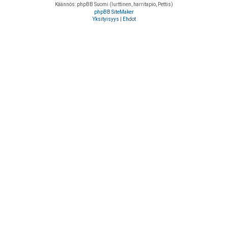
Käännös: phpBB Suomi (lurttinen, harritapio, Pettis)
phpBB SiteMaker
Yksityisyys
|
Ehdot