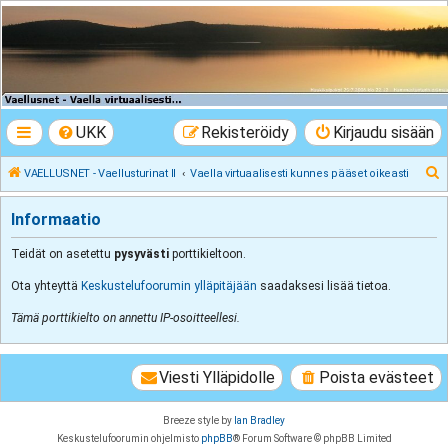
VAELLUSNET -
Vaellusturinat II
Keskustelua vaeltamisesta ja Lapista
UKK
Rekisteröidy
Kirjaudu sisään
E
VAELLUSNET - Vaellusturinat II
Vaella virtuaalisesti kunnes pääset oikeasti
t
Informaatio
s
i
Teidät on asetettu
pysyvästi
porttikieltoon.
Ota yhteyttä
Keskustelufoorumin ylläpitäjään
saadaksesi lisää tietoa.
Tämä porttikielto on annettu IP-osoitteellesi.
Viesti Ylläpidolle
Poista evästeet
Breeze style by
Ian Bradley
Keskustelufoorumin ohjelmisto
phpBB
® Forum Software © phpBB Limited