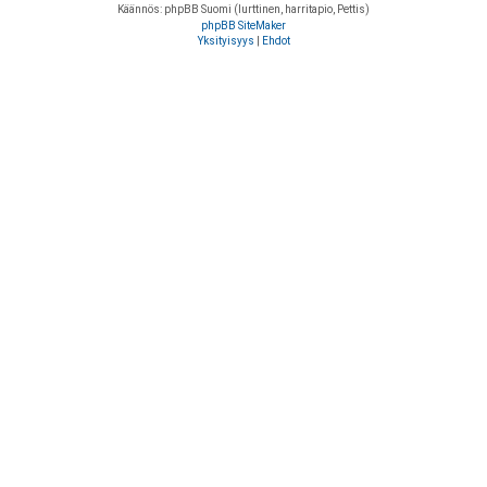
Käännös: phpBB Suomi (lurttinen, harritapio, Pettis)
phpBB SiteMaker
Yksityisyys
|
Ehdot