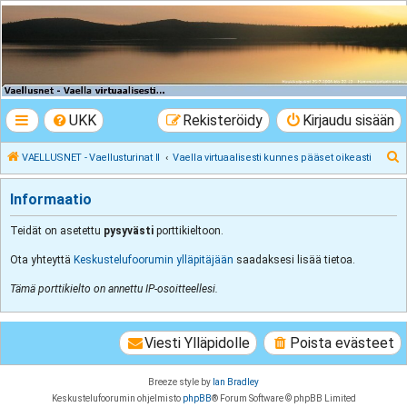
VAELLUSNET -
Vaellusturinat II
Keskustelua vaeltamisesta ja Lapista
UKK
Rekisteröidy
Kirjaudu sisään
E
VAELLUSNET - Vaellusturinat II
Vaella virtuaalisesti kunnes pääset oikeasti
t
Informaatio
s
i
Teidät on asetettu
pysyvästi
porttikieltoon.
Ota yhteyttä
Keskustelufoorumin ylläpitäjään
saadaksesi lisää tietoa.
Tämä porttikielto on annettu IP-osoitteellesi.
Viesti Ylläpidolle
Poista evästeet
Breeze style by
Ian Bradley
Keskustelufoorumin ohjelmisto
phpBB
® Forum Software © phpBB Limited