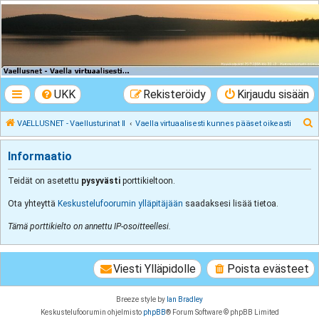
VAELLUSNET -
Vaellusturinat II
Keskustelua vaeltamisesta ja Lapista
UKK
Rekisteröidy
Kirjaudu sisään
E
VAELLUSNET - Vaellusturinat II
Vaella virtuaalisesti kunnes pääset oikeasti
t
Informaatio
s
i
Teidät on asetettu
pysyvästi
porttikieltoon.
Ota yhteyttä
Keskustelufoorumin ylläpitäjään
saadaksesi lisää tietoa.
Tämä porttikielto on annettu IP-osoitteellesi.
Viesti Ylläpidolle
Poista evästeet
Breeze style by
Ian Bradley
Keskustelufoorumin ohjelmisto
phpBB
® Forum Software © phpBB Limited