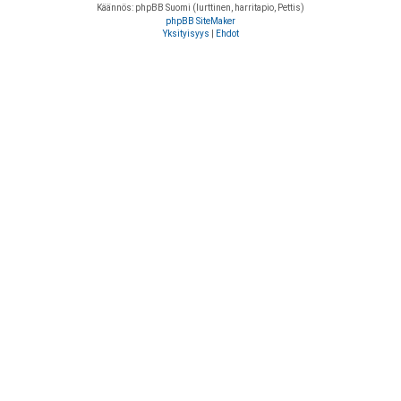
Käännös: phpBB Suomi (lurttinen, harritapio, Pettis)
phpBB SiteMaker
Yksityisyys
|
Ehdot