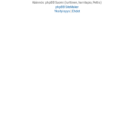
Käännös: phpBB Suomi (lurttinen, harritapio, Pettis)
phpBB SiteMaker
Yksityisyys
|
Ehdot