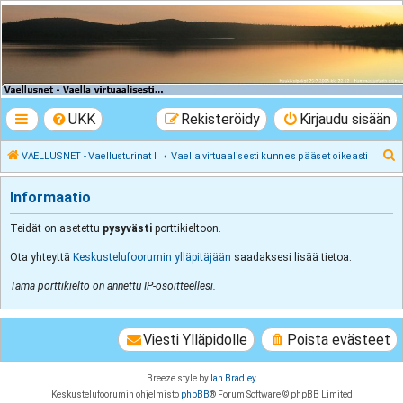
VAELLUSNET -
Vaellusturinat II
Keskustelua vaeltamisesta ja Lapista
UKK
Rekisteröidy
Kirjaudu sisään
E
VAELLUSNET - Vaellusturinat II
Vaella virtuaalisesti kunnes pääset oikeasti
t
Informaatio
s
i
Teidät on asetettu
pysyvästi
porttikieltoon.
Ota yhteyttä
Keskustelufoorumin ylläpitäjään
saadaksesi lisää tietoa.
Tämä porttikielto on annettu IP-osoitteellesi.
Viesti Ylläpidolle
Poista evästeet
Breeze style by
Ian Bradley
Keskustelufoorumin ohjelmisto
phpBB
® Forum Software © phpBB Limited