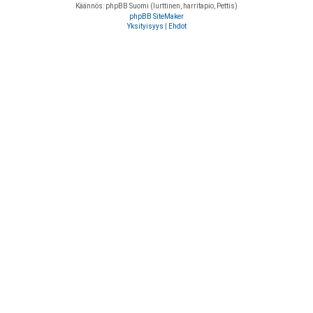
Käännös: phpBB Suomi (lurttinen, harritapio, Pettis)
phpBB SiteMaker
Yksityisyys
|
Ehdot