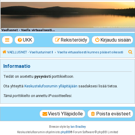
VAELLUSNET -
Vaellusturinat II
Keskustelua vaeltamisesta ja Lapista
UKK
Rekisteröidy
Kirjaudu sisään
E
VAELLUSNET - Vaellusturinat II
Vaella virtuaalisesti kunnes pääset oikeasti
t
Informaatio
s
i
Teidät on asetettu
pysyvästi
porttikieltoon.
Ota yhteyttä
Keskustelufoorumin ylläpitäjään
saadaksesi lisää tietoa.
Tämä porttikielto on annettu IP-osoitteellesi.
Viesti Ylläpidolle
Poista evästeet
Breeze style by
Ian Bradley
Keskustelufoorumin ohjelmisto
phpBB
® Forum Software © phpBB Limited