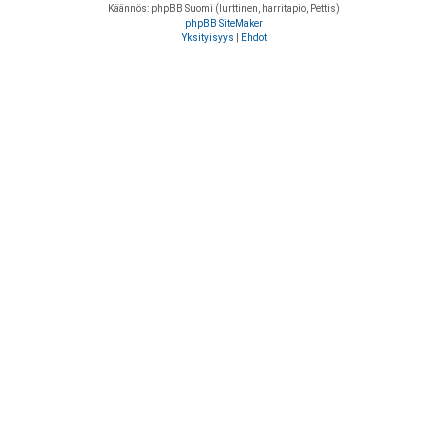
Käännös: phpBB Suomi (lurttinen, harritapio, Pettis)
phpBB SiteMaker
Yksityisyys
|
Ehdot