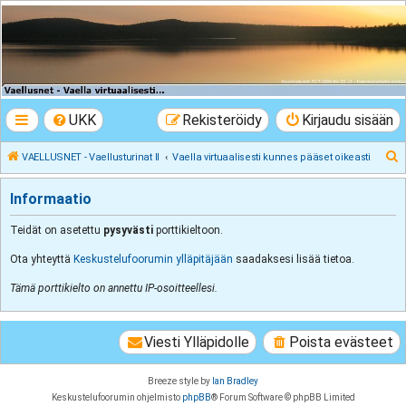
VAELLUSNET -
Vaellusturinat II
Keskustelua vaeltamisesta ja Lapista
UKK
Rekisteröidy
Kirjaudu sisään
E
VAELLUSNET - Vaellusturinat II
Vaella virtuaalisesti kunnes pääset oikeasti
t
Informaatio
s
i
Teidät on asetettu
pysyvästi
porttikieltoon.
Ota yhteyttä
Keskustelufoorumin ylläpitäjään
saadaksesi lisää tietoa.
Tämä porttikielto on annettu IP-osoitteellesi.
Viesti Ylläpidolle
Poista evästeet
Breeze style by
Ian Bradley
Keskustelufoorumin ohjelmisto
phpBB
® Forum Software © phpBB Limited