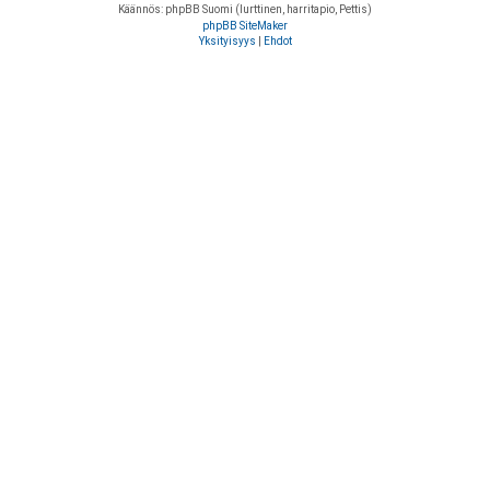
Käännös: phpBB Suomi (lurttinen, harritapio, Pettis)
phpBB SiteMaker
Yksityisyys
|
Ehdot