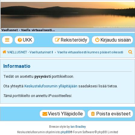
VAELLUSNET -
Vaellusturinat II
Keskustelua vaeltamisesta ja Lapista
UKK
Rekisteröidy
Kirjaudu sisään
E
VAELLUSNET - Vaellusturinat II
Vaella virtuaalisesti kunnes pääset oikeasti
t
Informaatio
s
i
Teidät on asetettu
pysyvästi
porttikieltoon.
Ota yhteyttä
Keskustelufoorumin ylläpitäjään
saadaksesi lisää tietoa.
Tämä porttikielto on annettu IP-osoitteellesi.
Viesti Ylläpidolle
Poista evästeet
Breeze style by
Ian Bradley
Keskustelufoorumin ohjelmisto
phpBB
® Forum Software © phpBB Limited