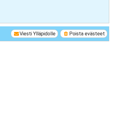
Viesti Ylläpidolle
Poista evästeet