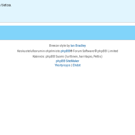
tietoa.
Breeze style by
Ian Bradley
Keskustelufoorumin ohjelmisto
phpBB
® Forum Software © phpBB Limited
Käännös: phpBB Suomi (lurttinen, harritapio, Pettis)
phpBB SiteMaker
Yksityisyys
|
Ehdot