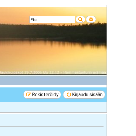
Etsi
Tarkennettu haku
Rekisteröidy
Kirjaudu sisään