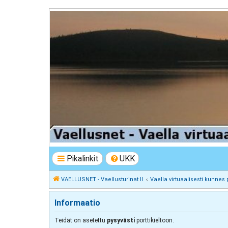
VAELLUSNET - Vaellusturinat II
Keskustelua vaeltamisesta ja Lapista
Pikalinkit
UKK
VAELLUSNET - Vaellusturinat II
Vaella virtuaalisesti kunnes 
Informaatio
Teidät on asetettu
pysyvästi
porttikieltoon.