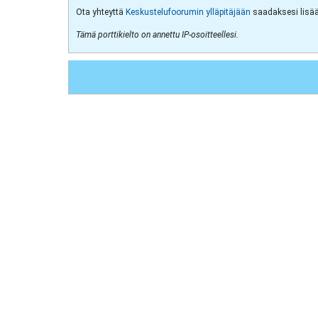
Ota yhteyttä
Keskustelufoorumin ylläpitäjään
saadaksesi lisää 
Tämä porttikielto on annettu IP-osoitteellesi.