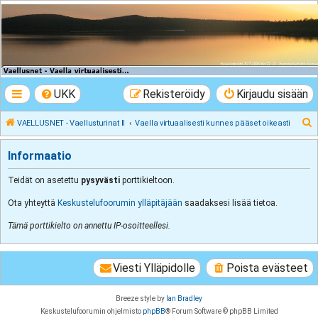
VAELLUSNET -
Vaellusturinat II
Keskustelua vaeltamisesta ja Lapista
UKK
Rekisteröidy
Kirjaudu sisään
E
VAELLUSNET - Vaellusturinat II
Vaella virtuaalisesti kunnes pääset oikeasti
t
Informaatio
s
i
Teidät on asetettu
pysyvästi
porttikieltoon.
Ota yhteyttä
Keskustelufoorumin ylläpitäjään
saadaksesi lisää tietoa.
Tämä porttikielto on annettu IP-osoitteellesi.
Viesti Ylläpidolle
Poista evästeet
Breeze style by
Ian Bradley
Keskustelufoorumin ohjelmisto
phpBB
® Forum Software © phpBB Limited