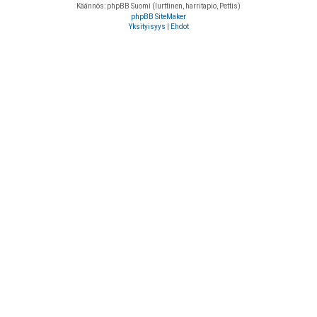
Käännös: phpBB Suomi (lurttinen, harritapio, Pettis)
phpBB SiteMaker
Yksityisyys
|
Ehdot