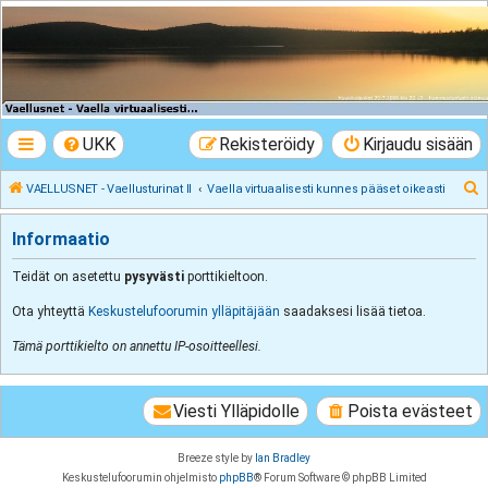
VAELLUSNET -
Vaellusturinat II
Keskustelua vaeltamisesta ja Lapista
UKK
Rekisteröidy
Kirjaudu sisään
E
VAELLUSNET - Vaellusturinat II
Vaella virtuaalisesti kunnes pääset oikeasti
t
Informaatio
s
i
Teidät on asetettu
pysyvästi
porttikieltoon.
Ota yhteyttä
Keskustelufoorumin ylläpitäjään
saadaksesi lisää tietoa.
Tämä porttikielto on annettu IP-osoitteellesi.
Viesti Ylläpidolle
Poista evästeet
Breeze style by
Ian Bradley
Keskustelufoorumin ohjelmisto
phpBB
® Forum Software © phpBB Limited