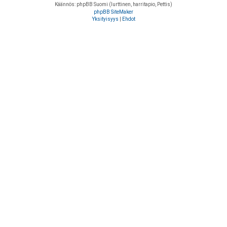
Käännös: phpBB Suomi (lurttinen, harritapio, Pettis)
phpBB SiteMaker
Yksityisyys
|
Ehdot