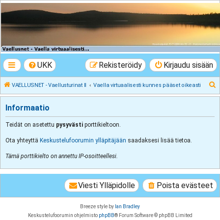
VAELLUSNET -
Vaellusturinat II
Keskustelua vaeltamisesta ja Lapista
UKK
Rekisteröidy
Kirjaudu sisään
E
VAELLUSNET - Vaellusturinat II
Vaella virtuaalisesti kunnes pääset oikeasti
t
Informaatio
s
i
Teidät on asetettu
pysyvästi
porttikieltoon.
Ota yhteyttä
Keskustelufoorumin ylläpitäjään
saadaksesi lisää tietoa.
Tämä porttikielto on annettu IP-osoitteellesi.
Viesti Ylläpidolle
Poista evästeet
Breeze style by
Ian Bradley
Keskustelufoorumin ohjelmisto
phpBB
® Forum Software © phpBB Limited