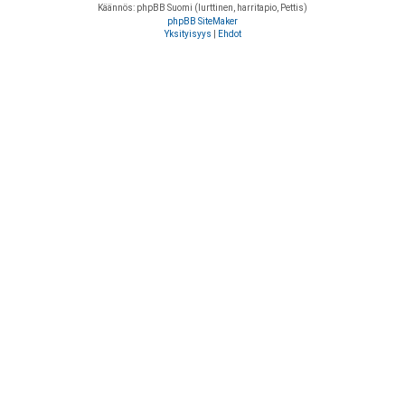
Käännös: phpBB Suomi (lurttinen, harritapio, Pettis)
phpBB SiteMaker
Yksityisyys
|
Ehdot