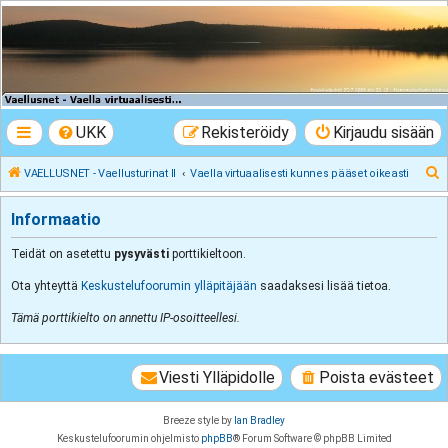
VAELLUSNET -
Vaellusturinat II
Keskustelua vaeltamisesta ja Lapista
UKK
Rekisteröidy
Kirjaudu sisään
E
VAELLUSNET - Vaellusturinat II
Vaella virtuaalisesti kunnes pääset oikeasti
t
Informaatio
s
i
Teidät on asetettu
pysyvästi
porttikieltoon.
Ota yhteyttä
Keskustelufoorumin ylläpitäjään
saadaksesi lisää tietoa.
Tämä porttikielto on annettu IP-osoitteellesi.
Viesti Ylläpidolle
Poista evästeet
Breeze style by
Ian Bradley
Keskustelufoorumin ohjelmisto
phpBB
® Forum Software © phpBB Limited