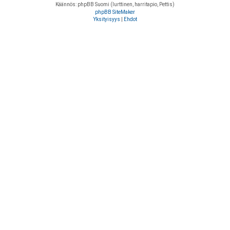
Käännös: phpBB Suomi (lurttinen, harritapio, Pettis)
phpBB SiteMaker
Yksityisyys
|
Ehdot