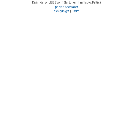
Käännös: phpBB Suomi (lurttinen, harritapio, Pettis)
phpBB SiteMaker
Yksityisyys
|
Ehdot