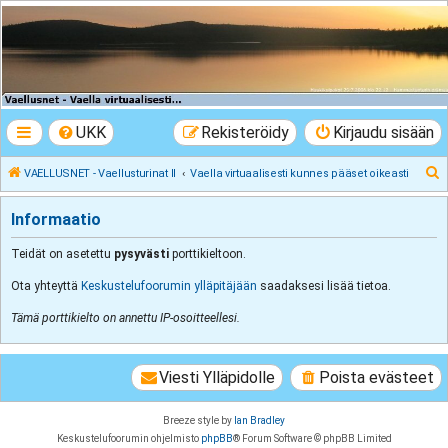
VAELLUSNET -
Vaellusturinat II
Keskustelua vaeltamisesta ja Lapista
UKK
Rekisteröidy
Kirjaudu sisään
E
VAELLUSNET - Vaellusturinat II
Vaella virtuaalisesti kunnes pääset oikeasti
t
Informaatio
s
i
Teidät on asetettu
pysyvästi
porttikieltoon.
Ota yhteyttä
Keskustelufoorumin ylläpitäjään
saadaksesi lisää tietoa.
Tämä porttikielto on annettu IP-osoitteellesi.
Viesti Ylläpidolle
Poista evästeet
Breeze style by
Ian Bradley
Keskustelufoorumin ohjelmisto
phpBB
® Forum Software © phpBB Limited