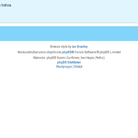
tietoa.
Breeze style by
Ian Bradley
Keskustelufoorumin ohjelmisto
phpBB
® Forum Software © phpBB Limited
Käännös: phpBB Suomi (lurttinen, harritapio, Pettis)
phpBB SiteMaker
Yksityisyys
|
Ehdot