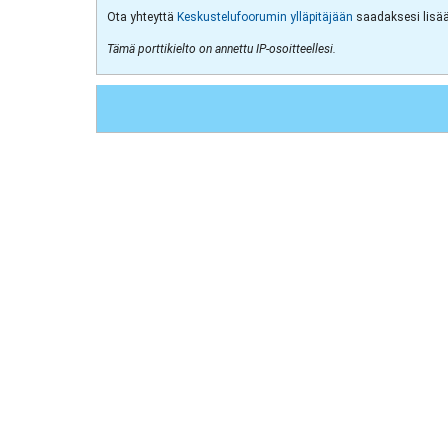
Ota yhteyttä
Keskustelufoorumin ylläpitäjään
saadaksesi lisää 
Tämä porttikielto on annettu IP-osoitteellesi.