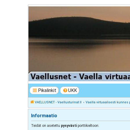
VAELLUSNET - Vaellusturinat II
Keskustelua vaeltamisesta ja Lapista
Pikalinkit
UKK
VAELLUSNET - Vaellusturinat II
Vaella virtuaalisesti kunnes 
Informaatio
Teidät on asetettu
pysyvästi
porttikieltoon.