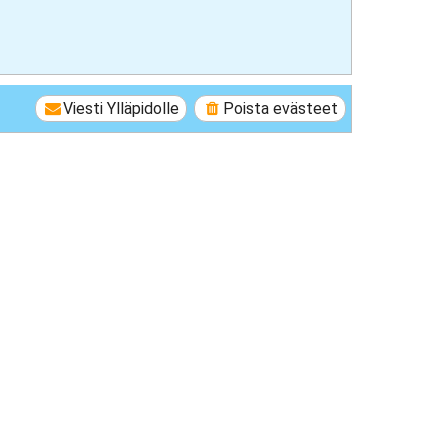
Viesti Ylläpidolle
Poista evästeet