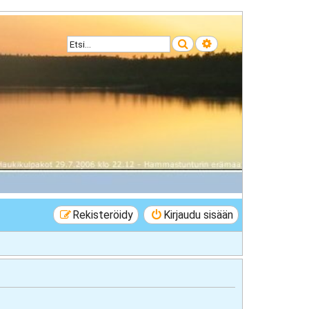
Etsi
Tarkennettu haku
Rekisteröidy
Kirjaudu sisään