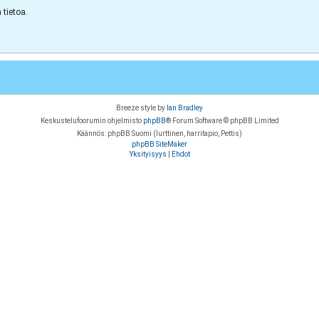
tietoa.
Breeze style by
Ian Bradley
Keskustelufoorumin ohjelmisto
phpBB
® Forum Software © phpBB Limited
Käännös: phpBB Suomi (lurttinen, harritapio, Pettis)
phpBB SiteMaker
Yksityisyys
|
Ehdot