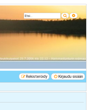
Etsi
Tarkennettu haku
Rekisteröidy
Kirjaudu sisään