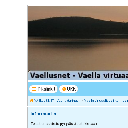
VAELLUSNET - Vaellusturinat II
Keskustelua vaeltamisesta ja Lapista
Pikalinkit
UKK
VAELLUSNET - Vaellusturinat II
Vaella virtuaalisesti kunnes 
Informaatio
Teidät on asetettu
pysyvästi
porttikieltoon.