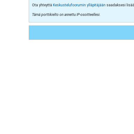
Ota yhteyttä
Keskustelufoorumin ylläpitäjään
saadaksesi lisää 
Tämä porttikielto on annettu IP-osoitteellesi.