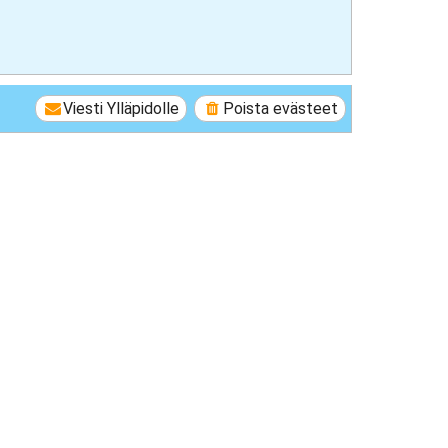
Viesti Ylläpidolle
Poista evästeet