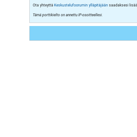
Ota yhteyttä
Keskustelufoorumin ylläpitäjään
saadaksesi lisää 
Tämä porttikielto on annettu IP-osoitteellesi.