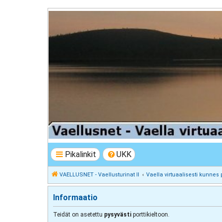
VAELLUSNET - Vaellusturinat II
Keskustelua vaeltamisesta ja Lapista
Pikalinkit
UKK
VAELLUSNET - Vaellusturinat II
Vaella virtuaalisesti kunnes 
Informaatio
Teidät on asetettu
pysyvästi
porttikieltoon.