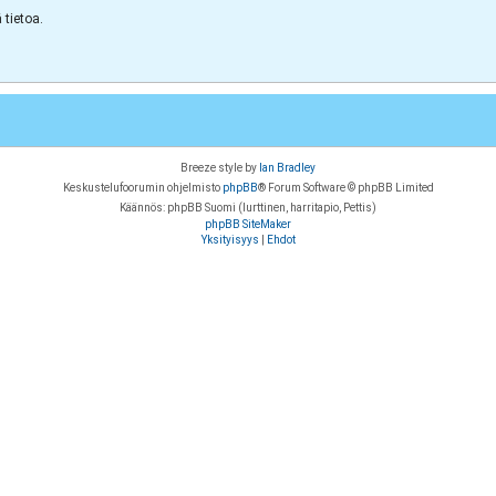
tietoa.
Breeze style by
Ian Bradley
Keskustelufoorumin ohjelmisto
phpBB
® Forum Software © phpBB Limited
Käännös: phpBB Suomi (lurttinen, harritapio, Pettis)
phpBB SiteMaker
Yksityisyys
|
Ehdot