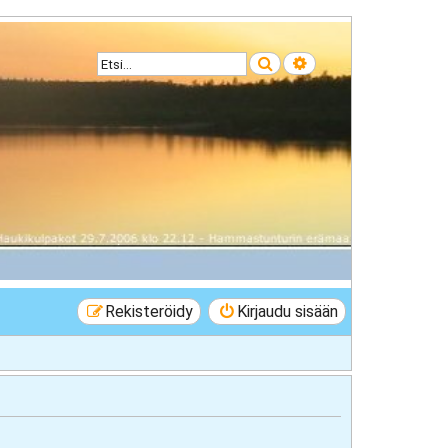
Etsi
Tarkennettu haku
Rekisteröidy
Kirjaudu sisään