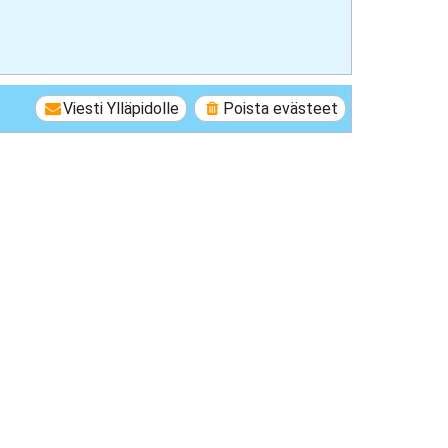
Viesti Ylläpidolle
Poista evästeet