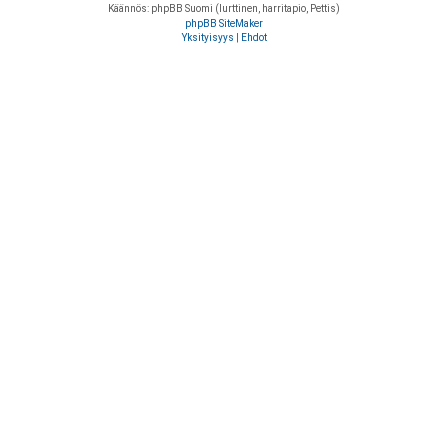
Käännös: phpBB Suomi (lurttinen, harritapio, Pettis)
phpBB SiteMaker
Yksityisyys
|
Ehdot