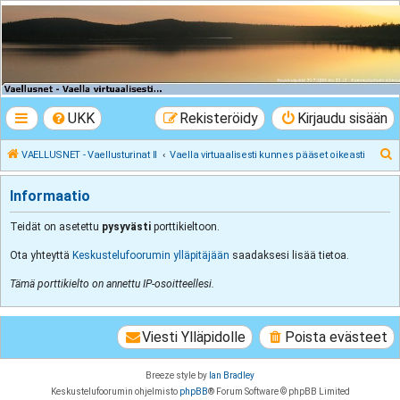
VAELLUSNET -
Vaellusturinat II
Keskustelua vaeltamisesta ja Lapista
UKK
Rekisteröidy
Kirjaudu sisään
E
VAELLUSNET - Vaellusturinat II
Vaella virtuaalisesti kunnes pääset oikeasti
t
Informaatio
s
i
Teidät on asetettu
pysyvästi
porttikieltoon.
Ota yhteyttä
Keskustelufoorumin ylläpitäjään
saadaksesi lisää tietoa.
Tämä porttikielto on annettu IP-osoitteellesi.
Viesti Ylläpidolle
Poista evästeet
Breeze style by
Ian Bradley
Keskustelufoorumin ohjelmisto
phpBB
® Forum Software © phpBB Limited