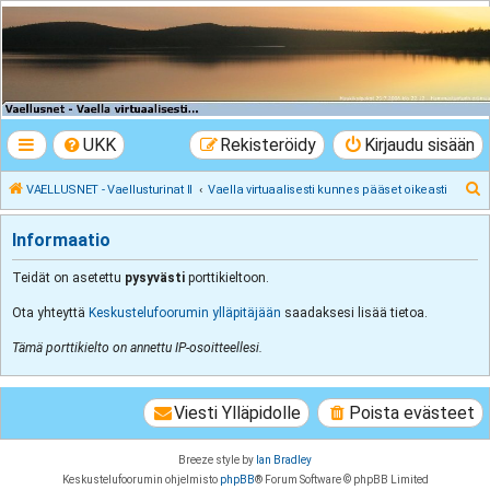
VAELLUSNET -
Vaellusturinat II
Keskustelua vaeltamisesta ja Lapista
UKK
Rekisteröidy
Kirjaudu sisään
E
VAELLUSNET - Vaellusturinat II
Vaella virtuaalisesti kunnes pääset oikeasti
t
Informaatio
s
i
Teidät on asetettu
pysyvästi
porttikieltoon.
Ota yhteyttä
Keskustelufoorumin ylläpitäjään
saadaksesi lisää tietoa.
Tämä porttikielto on annettu IP-osoitteellesi.
Viesti Ylläpidolle
Poista evästeet
Breeze style by
Ian Bradley
Keskustelufoorumin ohjelmisto
phpBB
® Forum Software © phpBB Limited