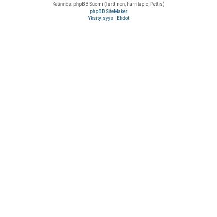
Käännös: phpBB Suomi (lurttinen, harritapio, Pettis)
phpBB SiteMaker
Yksityisyys
|
Ehdot