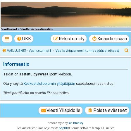
VAELLUSNET -
Vaellusturinat II
Keskustelua vaeltamisesta ja Lapista
UKK
Rekisteröidy
Kirjaudu sisään
E
VAELLUSNET - Vaellusturinat II
Vaella virtuaalisesti kunnes pääset oikeasti
t
Informaatio
s
i
Teidät on asetettu
pysyvästi
porttikieltoon.
Ota yhteyttä
Keskustelufoorumin ylläpitäjään
saadaksesi lisää tietoa.
Tämä porttikielto on annettu IP-osoitteellesi.
Viesti Ylläpidolle
Poista evästeet
Breeze style by
Ian Bradley
Keskustelufoorumin ohjelmisto
phpBB
® Forum Software © phpBB Limited