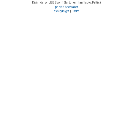
Käännös: phpBB Suomi (lurttinen, harritapio, Pettis)
phpBB SiteMaker
Yksityisyys
|
Ehdot