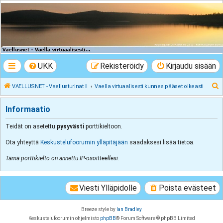
VAELLUSNET -
Vaellusturinat II
Keskustelua vaeltamisesta ja Lapista
UKK
Rekisteröidy
Kirjaudu sisään
E
VAELLUSNET - Vaellusturinat II
Vaella virtuaalisesti kunnes pääset oikeasti
t
Informaatio
s
i
Teidät on asetettu
pysyvästi
porttikieltoon.
Ota yhteyttä
Keskustelufoorumin ylläpitäjään
saadaksesi lisää tietoa.
Tämä porttikielto on annettu IP-osoitteellesi.
Viesti Ylläpidolle
Poista evästeet
Breeze style by
Ian Bradley
Keskustelufoorumin ohjelmisto
phpBB
® Forum Software © phpBB Limited