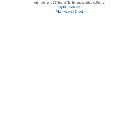
Käännös: phpBB Suomi (lurttinen, harritapio, Pettis)
phpBB SiteMaker
Yksityisyys
|
Ehdot