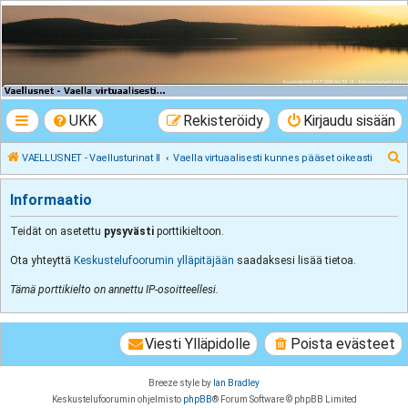
VAELLUSNET -
Vaellusturinat II
Keskustelua vaeltamisesta ja Lapista
UKK
Rekisteröidy
Kirjaudu sisään
E
VAELLUSNET - Vaellusturinat II
Vaella virtuaalisesti kunnes pääset oikeasti
t
Informaatio
s
i
Teidät on asetettu
pysyvästi
porttikieltoon.
Ota yhteyttä
Keskustelufoorumin ylläpitäjään
saadaksesi lisää tietoa.
Tämä porttikielto on annettu IP-osoitteellesi.
Viesti Ylläpidolle
Poista evästeet
Breeze style by
Ian Bradley
Keskustelufoorumin ohjelmisto
phpBB
® Forum Software © phpBB Limited