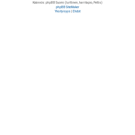
Käännös: phpBB Suomi (lurttinen, harritapio, Pettis)
phpBB SiteMaker
Yksityisyys
|
Ehdot