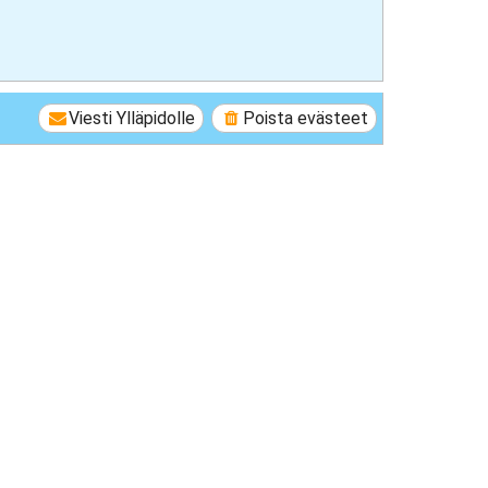
Viesti Ylläpidolle
Poista evästeet