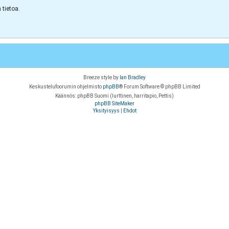
tietoa.
Breeze style by
Ian Bradley
Keskustelufoorumin ohjelmisto
phpBB
® Forum Software © phpBB Limited
Käännös: phpBB Suomi (lurttinen, harritapio, Pettis)
phpBB SiteMaker
Yksityisyys
|
Ehdot