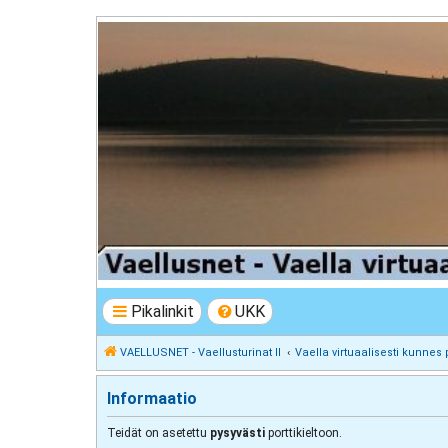
VAELLUSNET - Vaellusturinat II
Keskustelua vaeltamisesta ja Lapista
Pikalinkit
UKK
VAELLUSNET - Vaellusturinat II
Vaella virtuaalisesti kunnes 
Informaatio
Teidät on asetettu
pysyvästi
porttikieltoon.