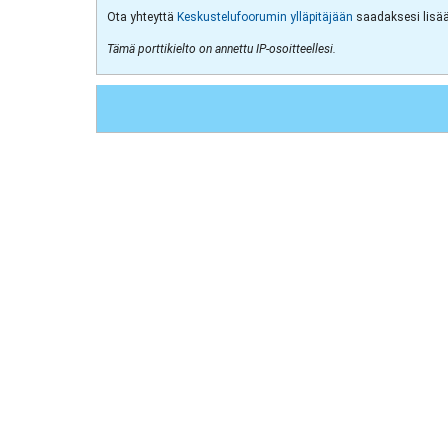
Ota yhteyttä
Keskustelufoorumin ylläpitäjään
saadaksesi lisää 
Tämä porttikielto on annettu IP-osoitteellesi.