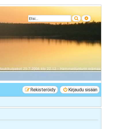
Etsi
Tarkennettu haku
Rekisteröidy
Kirjaudu sisään