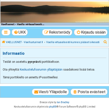
VAELLUSNET -
Vaellusturinat II
Keskustelua vaeltamisesta ja Lapista
UKK
Rekisteröidy
Kirjaudu sisään
E
VAELLUSNET - Vaellusturinat II
Vaella virtuaalisesti kunnes pääset oikeasti
t
Informaatio
s
i
Teidät on asetettu
pysyvästi
porttikieltoon.
Ota yhteyttä
Keskustelufoorumin ylläpitäjään
saadaksesi lisää tietoa.
Tämä porttikielto on annettu IP-osoitteellesi.
Viesti Ylläpidolle
Poista evästeet
Breeze style by
Ian Bradley
Keskustelufoorumin ohjelmisto
phpBB
® Forum Software © phpBB Limited