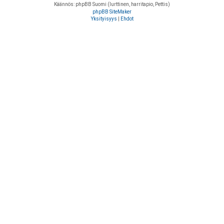
Käännös: phpBB Suomi (lurttinen, harritapio, Pettis)
phpBB SiteMaker
Yksityisyys
|
Ehdot