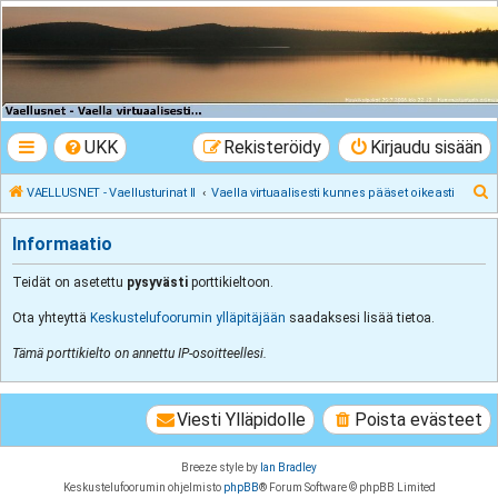
VAELLUSNET -
Vaellusturinat II
Keskustelua vaeltamisesta ja Lapista
UKK
Rekisteröidy
Kirjaudu sisään
E
VAELLUSNET - Vaellusturinat II
Vaella virtuaalisesti kunnes pääset oikeasti
t
Informaatio
s
i
Teidät on asetettu
pysyvästi
porttikieltoon.
Ota yhteyttä
Keskustelufoorumin ylläpitäjään
saadaksesi lisää tietoa.
Tämä porttikielto on annettu IP-osoitteellesi.
Viesti Ylläpidolle
Poista evästeet
Breeze style by
Ian Bradley
Keskustelufoorumin ohjelmisto
phpBB
® Forum Software © phpBB Limited