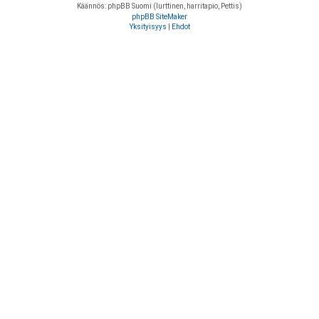
Käännös: phpBB Suomi (lurttinen, harritapio, Pettis)
phpBB SiteMaker
Yksityisyys
|
Ehdot