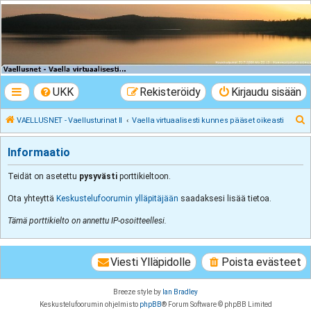
VAELLUSNET -
Vaellusturinat II
Keskustelua vaeltamisesta ja Lapista
UKK
Rekisteröidy
Kirjaudu sisään
E
VAELLUSNET - Vaellusturinat II
Vaella virtuaalisesti kunnes pääset oikeasti
t
Informaatio
s
i
Teidät on asetettu
pysyvästi
porttikieltoon.
Ota yhteyttä
Keskustelufoorumin ylläpitäjään
saadaksesi lisää tietoa.
Tämä porttikielto on annettu IP-osoitteellesi.
Viesti Ylläpidolle
Poista evästeet
Breeze style by
Ian Bradley
Keskustelufoorumin ohjelmisto
phpBB
® Forum Software © phpBB Limited