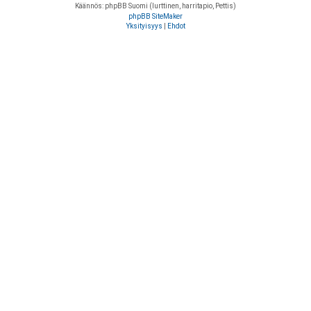
Käännös: phpBB Suomi (lurttinen, harritapio, Pettis)
phpBB SiteMaker
Yksityisyys
|
Ehdot