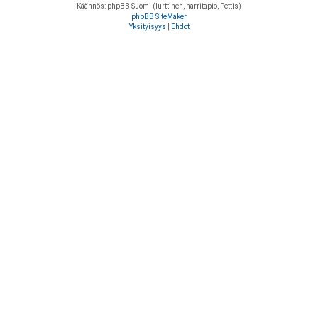
Käännös: phpBB Suomi (lurttinen, harritapio, Pettis)
phpBB SiteMaker
Yksityisyys
|
Ehdot