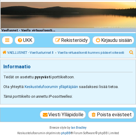
VAELLUSNET -
Vaellusturinat II
Keskustelua vaeltamisesta ja Lapista
UKK
Rekisteröidy
Kirjaudu sisään
E
VAELLUSNET - Vaellusturinat II
Vaella virtuaalisesti kunnes pääset oikeasti
t
Informaatio
s
i
Teidät on asetettu
pysyvästi
porttikieltoon.
Ota yhteyttä
Keskustelufoorumin ylläpitäjään
saadaksesi lisää tietoa.
Tämä porttikielto on annettu IP-osoitteellesi.
Viesti Ylläpidolle
Poista evästeet
Breeze style by
Ian Bradley
Keskustelufoorumin ohjelmisto
phpBB
® Forum Software © phpBB Limited