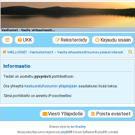
VAELLUSNET -
Vaellusturinat II
Keskustelua vaeltamisesta ja Lapista
UKK
Rekisteröidy
Kirjaudu sisään
E
VAELLUSNET - Vaellusturinat II
Vaella virtuaalisesti kunnes pääset oikeasti
t
Informaatio
s
i
Teidät on asetettu
pysyvästi
porttikieltoon.
Ota yhteyttä
Keskustelufoorumin ylläpitäjään
saadaksesi lisää tietoa.
Tämä porttikielto on annettu IP-osoitteellesi.
Viesti Ylläpidolle
Poista evästeet
Breeze style by
Ian Bradley
Keskustelufoorumin ohjelmisto
phpBB
® Forum Software © phpBB Limited