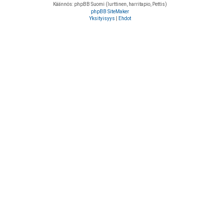
Käännös: phpBB Suomi (lurttinen, harritapio, Pettis)
phpBB SiteMaker
Yksityisyys
|
Ehdot