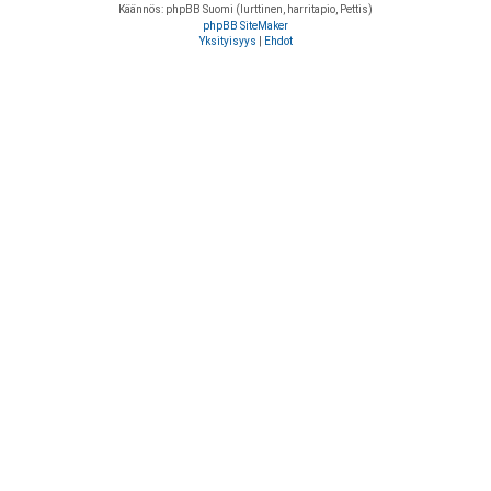
Käännös: phpBB Suomi (lurttinen, harritapio, Pettis)
phpBB SiteMaker
Yksityisyys
|
Ehdot