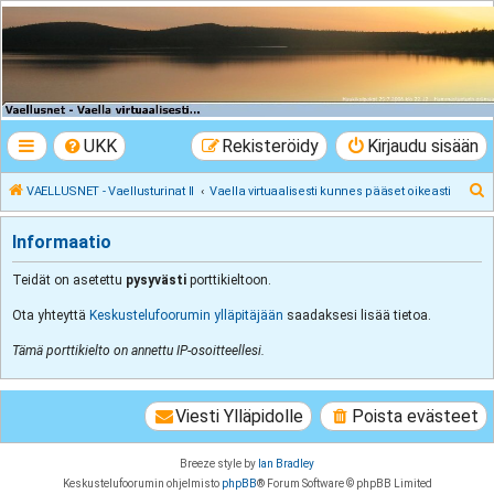
VAELLUSNET -
Vaellusturinat II
Keskustelua vaeltamisesta ja Lapista
UKK
Rekisteröidy
Kirjaudu sisään
E
VAELLUSNET - Vaellusturinat II
Vaella virtuaalisesti kunnes pääset oikeasti
t
Informaatio
s
i
Teidät on asetettu
pysyvästi
porttikieltoon.
Ota yhteyttä
Keskustelufoorumin ylläpitäjään
saadaksesi lisää tietoa.
Tämä porttikielto on annettu IP-osoitteellesi.
Viesti Ylläpidolle
Poista evästeet
Breeze style by
Ian Bradley
Keskustelufoorumin ohjelmisto
phpBB
® Forum Software © phpBB Limited