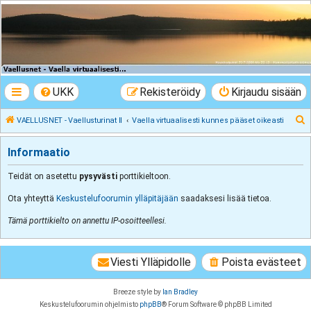
VAELLUSNET -
Vaellusturinat II
Keskustelua vaeltamisesta ja Lapista
UKK
Rekisteröidy
Kirjaudu sisään
E
VAELLUSNET - Vaellusturinat II
Vaella virtuaalisesti kunnes pääset oikeasti
t
Informaatio
s
i
Teidät on asetettu
pysyvästi
porttikieltoon.
Ota yhteyttä
Keskustelufoorumin ylläpitäjään
saadaksesi lisää tietoa.
Tämä porttikielto on annettu IP-osoitteellesi.
Viesti Ylläpidolle
Poista evästeet
Breeze style by
Ian Bradley
Keskustelufoorumin ohjelmisto
phpBB
® Forum Software © phpBB Limited