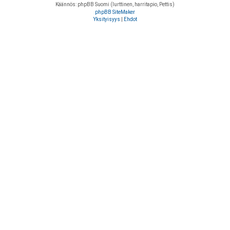
Käännös: phpBB Suomi (lurttinen, harritapio, Pettis)
phpBB SiteMaker
Yksityisyys
|
Ehdot