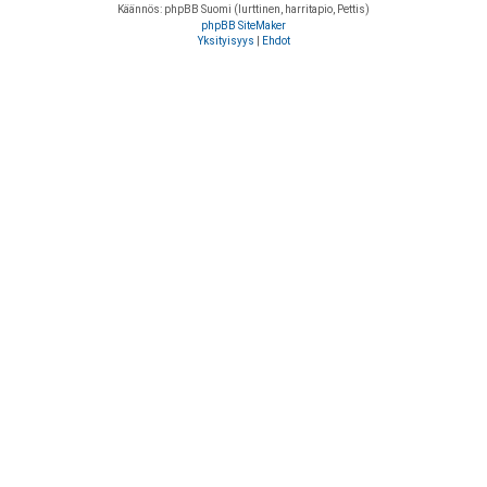
Käännös: phpBB Suomi (lurttinen, harritapio, Pettis)
phpBB SiteMaker
Yksityisyys
|
Ehdot