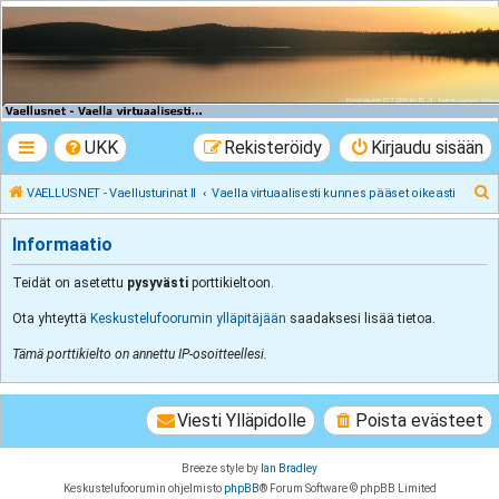
VAELLUSNET -
Vaellusturinat II
Keskustelua vaeltamisesta ja Lapista
UKK
Rekisteröidy
Kirjaudu sisään
E
VAELLUSNET - Vaellusturinat II
Vaella virtuaalisesti kunnes pääset oikeasti
t
Informaatio
s
i
Teidät on asetettu
pysyvästi
porttikieltoon.
Ota yhteyttä
Keskustelufoorumin ylläpitäjään
saadaksesi lisää tietoa.
Tämä porttikielto on annettu IP-osoitteellesi.
Viesti Ylläpidolle
Poista evästeet
Breeze style by
Ian Bradley
Keskustelufoorumin ohjelmisto
phpBB
® Forum Software © phpBB Limited