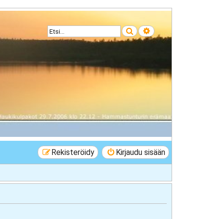
Etsi
Tarkennettu haku
Rekisteröidy
Kirjaudu sisään