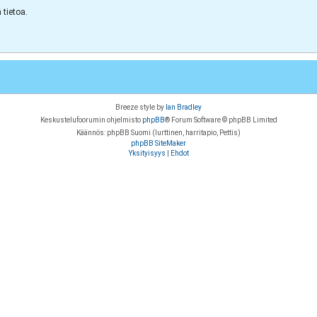
tietoa.
Breeze style by
Ian Bradley
Keskustelufoorumin ohjelmisto
phpBB
® Forum Software © phpBB Limited
Käännös: phpBB Suomi (lurttinen, harritapio, Pettis)
phpBB SiteMaker
Yksityisyys
|
Ehdot