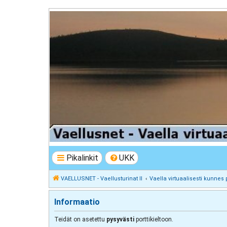
VAELLUSNET - Vaellusturinat II
Keskustelua vaeltamisesta ja Lapista
Pikalinkit
UKK
VAELLUSNET - Vaellusturinat II
Vaella virtuaalisesti kunnes 
Informaatio
Teidät on asetettu
pysyvästi
porttikieltoon.