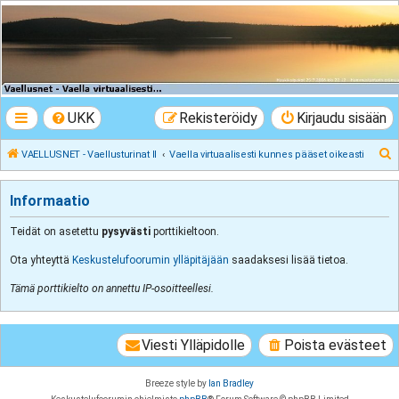
VAELLUSNET -
Vaellusturinat II
Keskustelua vaeltamisesta ja Lapista
UKK
Rekisteröidy
Kirjaudu sisään
E
VAELLUSNET - Vaellusturinat II
Vaella virtuaalisesti kunnes pääset oikeasti
t
s
Informaatio
i
Teidät on asetettu
pysyvästi
porttikieltoon.
Ota yhteyttä
Keskustelufoorumin ylläpitäjään
saadaksesi lisää tietoa.
Tämä porttikielto on annettu IP-osoitteellesi.
Viesti Ylläpidolle
Poista evästeet
Breeze style by
Ian Bradley