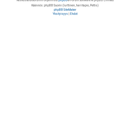
Keskustelufoorumin ohjelmisto
phpBB
® Forum Software © phpBB Limited
Käännös: phpBB Suomi (lurttinen, harritapio, Pettis)
phpBB SiteMaker
Yksityisyys
|
Ehdot