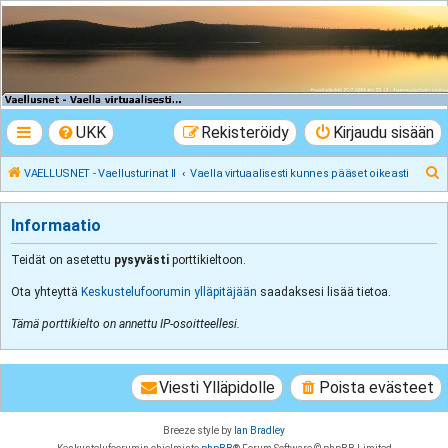
VAELLUSNET -
Vaellusturinat II
Keskustelua vaeltamisesta ja Lapista
UKK
Rekisteröidy
Kirjaudu sisään
E
VAELLUSNET - Vaellusturinat II
Vaella virtuaalisesti kunnes pääset oikeasti
t
s
Informaatio
i
Teidät on asetettu
pysyvästi
porttikieltoon.
Ota yhteyttä
Keskustelufoorumin ylläpitäjään
saadaksesi lisää tietoa.
Tämä porttikielto on annettu IP-osoitteellesi.
Viesti Ylläpidolle
Poista evästeet
Breeze style by
Ian Bradley