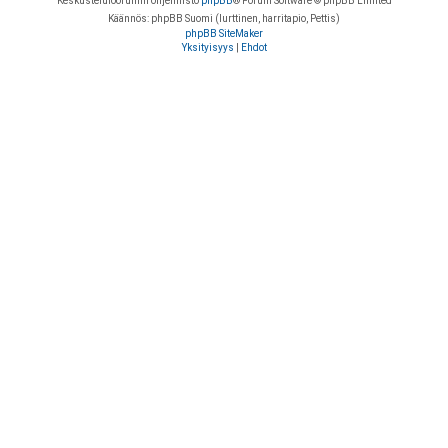
Keskustelufoorumin ohjelmisto
phpBB
® Forum Software © phpBB Limited
Käännös: phpBB Suomi (lurttinen, harritapio, Pettis)
phpBB SiteMaker
Yksityisyys
|
Ehdot