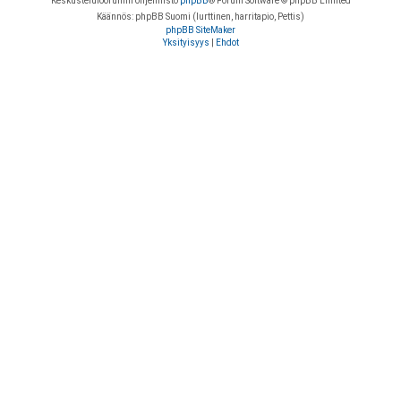
Keskustelufoorumin ohjelmisto
phpBB
® Forum Software © phpBB Limited
Käännös: phpBB Suomi (lurttinen, harritapio, Pettis)
phpBB SiteMaker
Yksityisyys
|
Ehdot