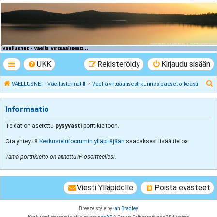
VAELLUSNET -
Vaellusturinat II
Keskustelua vaeltamisesta ja Lapista
UKK
Rekisteröidy
Kirjaudu sisään
E
VAELLUSNET - Vaellusturinat II
Vaella virtuaalisesti kunnes pääset oikeasti
t
s
Informaatio
i
Teidät on asetettu
pysyvästi
porttikieltoon.
Ota yhteyttä
Keskustelufoorumin ylläpitäjään
saadaksesi lisää tietoa.
Tämä porttikielto on annettu IP-osoitteellesi.
Viesti Ylläpidolle
Poista evästeet
Breeze style by
Ian Bradley