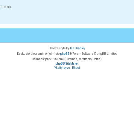
tietoa.
Breeze style by
Ian Bradley
Keskustelufoorumin ohjelmisto
phpBB
® Forum Software © phpBB Limited
Käännös: phpBB Suomi (lurttinen, harritapio, Pettis)
phpBB SiteMaker
Yksityisyys
|
Ehdot