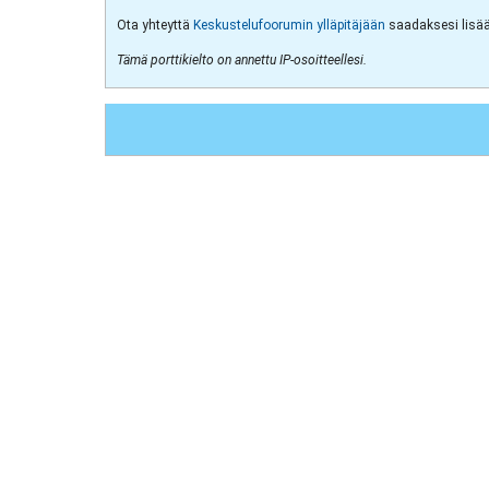
Ota yhteyttä
Keskustelufoorumin ylläpitäjään
saadaksesi lisää 
Tämä porttikielto on annettu IP-osoitteellesi.