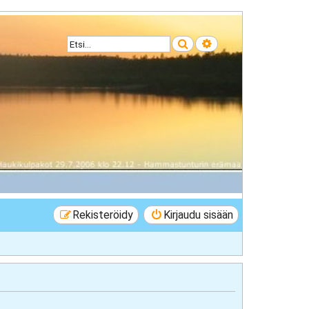
Etsi
Tarkennettu haku
Rekisteröidy
Kirjaudu sisään