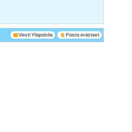
Viesti Ylläpidolle
Poista evästeet