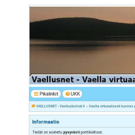
VAELLUSNET - Vaellusturinat II
Keskustelua vaeltamisesta ja Lapista
Pikalinkit
UKK
VAELLUSNET - Vaellusturinat II
Vaella virtuaalisesti kunnes 
Informaatio
Teidät on asetettu
pysyvästi
porttikieltoon.