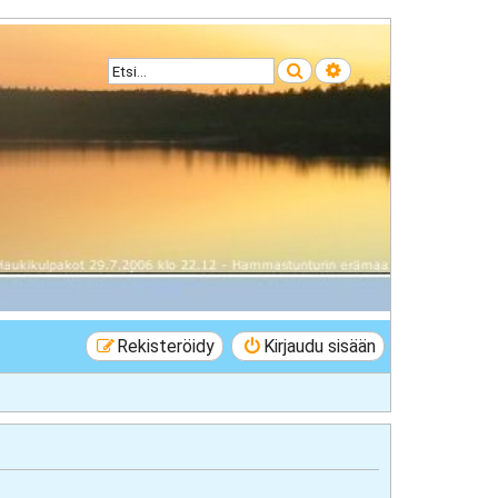
Etsi
Tarkennettu haku
Rekisteröidy
Kirjaudu sisään