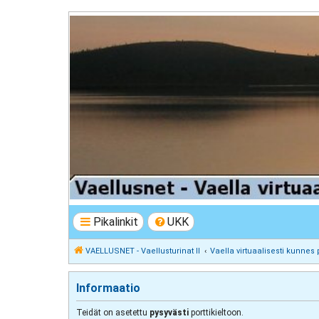
VAELLUSNET - Vaellusturinat II
Keskustelua vaeltamisesta ja Lapista
Pikalinkit
UKK
VAELLUSNET - Vaellusturinat II
Vaella virtuaalisesti kunnes 
Informaatio
Teidät on asetettu
pysyvästi
porttikieltoon.