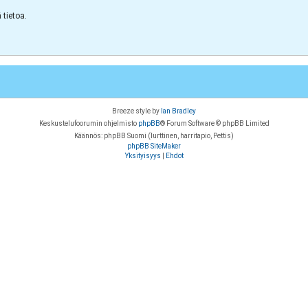
tietoa.
Breeze style by
Ian Bradley
Keskustelufoorumin ohjelmisto
phpBB
® Forum Software © phpBB Limited
Käännös: phpBB Suomi (lurttinen, harritapio, Pettis)
phpBB SiteMaker
Yksityisyys
|
Ehdot