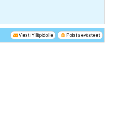
Viesti Ylläpidolle
Poista evästeet