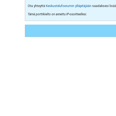
Ota yhteyttä
Keskustelufoorumin ylläpitäjään
saadaksesi lisää 
Tämä porttikielto on annettu IP-osoitteellesi.