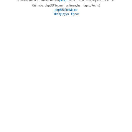
Keskustelufoorumin ohjelmisto
phpBB
® Forum Software © phpBB Limited
Käännös: phpBB Suomi (lurttinen, harritapio, Pettis)
phpBB SiteMaker
Yksityisyys
|
Ehdot