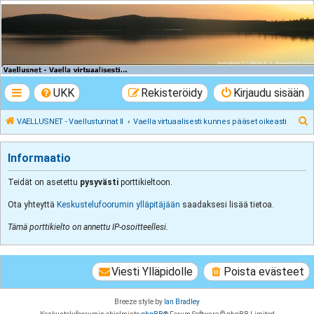
VAELLUSNET -
Vaellusturinat II
Keskustelua vaeltamisesta ja Lapista
UKK
Rekisteröidy
Kirjaudu sisään
E
VAELLUSNET - Vaellusturinat II
Vaella virtuaalisesti kunnes pääset oikeasti
t
s
Informaatio
i
Teidät on asetettu
pysyvästi
porttikieltoon.
Ota yhteyttä
Keskustelufoorumin ylläpitäjään
saadaksesi lisää tietoa.
Tämä porttikielto on annettu IP-osoitteellesi.
Viesti Ylläpidolle
Poista evästeet
Breeze style by
Ian Bradley